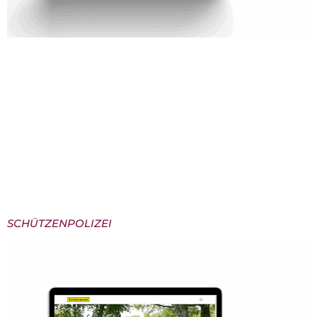
Chris Ferlemann – Persönlichkeit braucht Raum Für
Chris Ferlemann durften wir eine Website
entwickeln, die genauso klar, empathisch und
zielgerichtet ist wie sein Coaching-Ansatz selbst. Ziel
war es, eine digitale Umgebung zu schaffen, die
Vertrauen aufbaut, Persönlichkeit transportiert und
Menschen dazu einlädt, den ersten Schritt in
Richtung Veränderung zu gehen.Mit einem
reduzierten Design, warmer Bildsprache […]
SCHÜTZENPOLIZEI