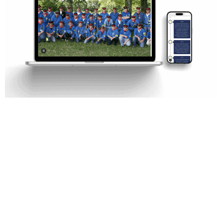
SchüPo – Juristische Kompetenz modern präsentiert
Für die Rechtsanwaltskanzlei Schürholz & Poth
haben wir eine Website gestaltet, die Vertrauen
schafft und zugleich die professionelle Stärke der
Kanzlei unterstreicht. Ziel war es, den klaren
Anspruch an juristische Qualität und
Mandantennähe auch digital erlebbar zu machen –
mit einer aufgeräumten Struktur, einer seriösen
Bildsprache und einer intuitiven […]