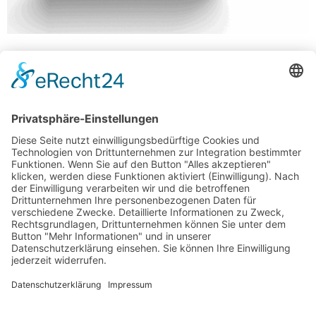
UG-SAM – Kraftvoll. Strukturiert. Digital. Für die UG-
SAM durften wir einen Webauftritt entwickeln, der
die Stärke und Vielseitigkeit der
Unternehmensgruppe auf den Punkt bringt. Ziel war
es, die drei Kernbereiche Sanierung, Abbruch und
Projektentwicklung übersichtlich und markant
darzustellen – ohne dabei an Seriosität oder Klarheit
zu verlieren.Entstanden ist eine Website, die die
Leistungsstärke des Unternehmens […]
WEITER
→