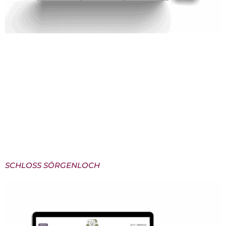
Fußboden Brück – Bodenständigkeit trifft modernes
Webdesign Für das Team von Fußboden Brück aus
Kierspe haben wir eine Website entwickelt, die das
widerspiegelt, was das Unternehmen auszeichnet:
Qualität, Verlässlichkeit und Leidenschaft fürs
Handwerk. Ziel war es, die Vielfalt an Bodenbelägen,
die individuelle Beratung und die handwerkliche
Präzision digital sichtbar zu machen – modern, klar
und […]
SCHLOSS SÖRGENLOCH