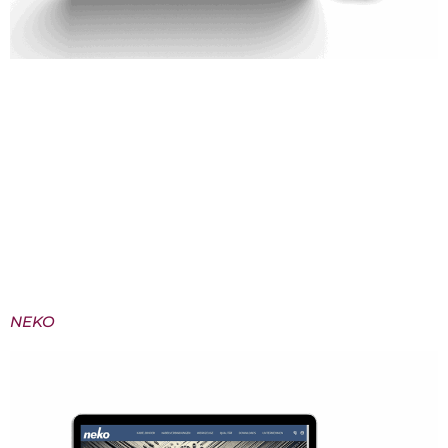
Bergische Genusstage – Regionaler Genuss digital
erlebbar gemacht Für die Bergischen Genusstage
durften wir eine Website gestalten, die das
Lebensgefühl der Region widerspiegelt: herzlich,
genussvoll und mit Liebe zum Detail. Ziel war es, eine
Plattform zu schaffen, die Besucherinnen und
Besucher einlädt, die kulinarische Vielfalt des
Bergischen Landes zu entdecken – übersichtlich,
informativ und atmosphärisch.Mit […]
NEKO