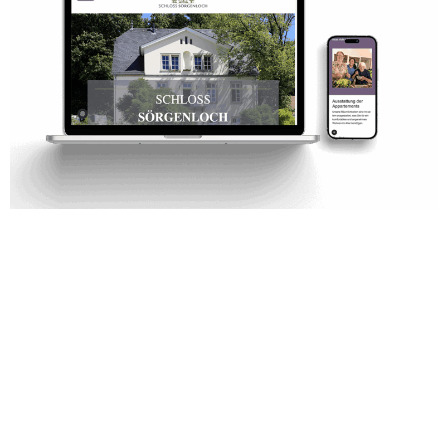
Schloss Sörgenloch – Digitales Zuhause für eine
besondere Adresse Für das traditionsreiche Schloss
Sörgenloch durften wir eine Website gestalten, die
dem historischen Charme und der besonderen
Atmosphäre dieses Ortes gerecht wird. Unser Ziel
war es, die Eleganz, Vielseitigkeit und Einzigartigkeit
des Schlosses digital spürbar zu machen – ob für
private Feierlichkeiten, geschäftliche Events oder
einfach […]