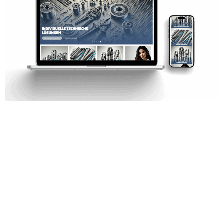
MyNeko – Digitalisierung trifft auf
Benutzerfreundlichkeit Mit MyNeko haben wir ein
Herzensprojekt digital zum Leben erweckt: eine
Softwarelösung, die komplexe Prozesse in der
Energiewirtschaft intelligent vereinfacht. Unser
Anspruch war es, die hohe Funktionalität der
Plattform in ein modernes, klares und sympathisches
Design zu übersetzen – verständlich für Entscheider,
ansprechend für Nutzer und stark im Auftritt. […]